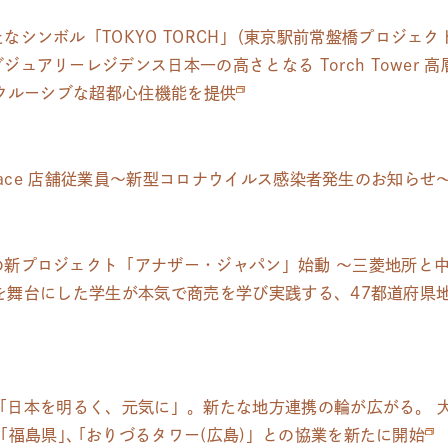
シンボル「TOKYO TORCH
」
（東京駅前常盤橋プロジェク
ュアリーレジデンス日本一の高さとなる Torch Tower 
スクルーシブな超都心住機能を提供
 Terrace 店舗従業員～新型コロナウイルス感染者発生のお知らせ
の新プロジェクト「アナザー・ジャパン」始動 ～三菱地所と
CH」を舞台にした学生が本気で商売を学び実践する、47都道府
Hから「日本を明るく、元気に」。新たな地方連携の輪が広がる。 
 「福島県
」
、
「おりづるタワー(広島)」との協業を新たに開始