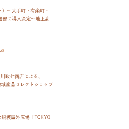
ト）～大手町・有楽町・
高層部に導入決定～地上高
～
中川政七商店による
、
県地域産品セレクトショップ
大規模屋外広場「TOKYO