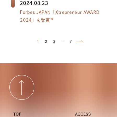
2024.08.23
Forbes JAPAN「Xtrepreneur AWARD
2024」を受賞
1
…
2
3
7
TOP
ACCESS