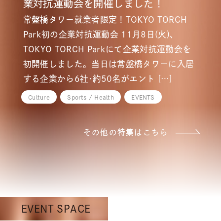
業対抗運動会を開催しました！
常盤橋タワー就業者限定！TOKYO TORCH
Park初の企業対抗運動会 11月8日(火)、
TOKYO TORCH Parkにて企業対抗運動会を
初開催しました。当日は常盤橋タワーに入居
する企業から6社･約50名がエント […]
Culture
Sports / Health
EVENTS
その他の特集はこちら
EVENT SPACE