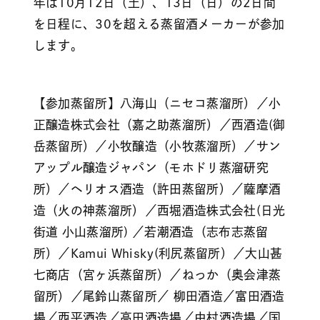
年は10月12日（土）、13日（日）の2日間
を日程に、30を超える蒸留酒メーカーが参加
します。
【参加蒸留所】八海山（ニセコ蒸溜所）／小
正醸造株式会社（嘉之助蒸溜所）／西酒造(御
岳蒸留所）／小牧醸造（小牧蒸溜所）／サン
アップル醸造ジャパン（モホドリ蒸溜研究
所）／ヘリオス酒造（許田蒸留所）／薩摩酒
造（火の神蒸溜所）／西堀酒造株式会社(日光
街道 小山蒸溜所) ／若潮酒造（志布志蒸留
所）／Kamui Whisky(利尻蒸留所）／大山甚
七商店（宮ヶ浜蒸留所）／ねっか（奥会津蒸
留所）／尾鈴山蒸留所／ 柳田酒造／富田酒造
場／西平酒造／高田酒造場／中村酒造場／国